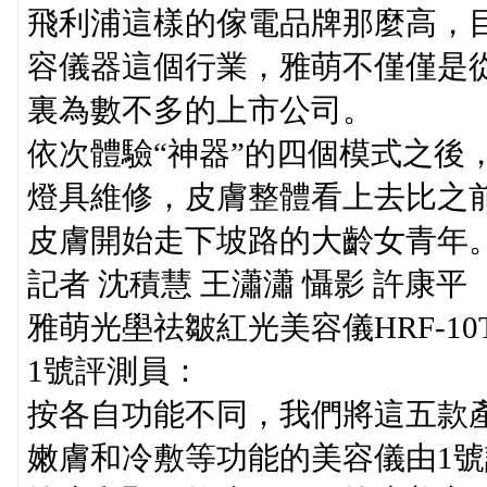
飛利浦這樣的傢電品牌那麼高，
容儀器這個行業，雅萌不僅僅是
裏為數不多的上市公司。
依次體驗“神器”的四個模式之後
燈具維修，皮膚整體看上去比之
皮膚開始走下坡路的大齡女青年
記者 沈積慧 王瀟瀟 懾影 許康平
雅萌光壆祛皺紅光美容儀HRF-10
1號評測員：
按各自功能不同，我們將這五款
嫩膚和冷敷等功能的美容儀由1號