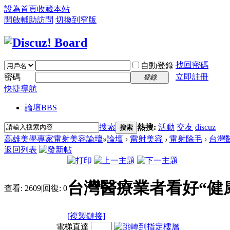
設為首頁
收藏本站
開啟輔助訪問
切換到窄版
找回密碼
自動登錄
密碼
立即註冊
登錄
快捷導航
論壇
BBS
搜索
熱搜:
活動
交友
discuz
搜索
高雄美學專家雷射美容論壇
»
論壇
›
雷射美容
›
雷射除毛
›
台灣
返回列表
台灣醫療業者看好“健
查看:
2609
|
回復:
0
[複製鏈接]
電梯直達