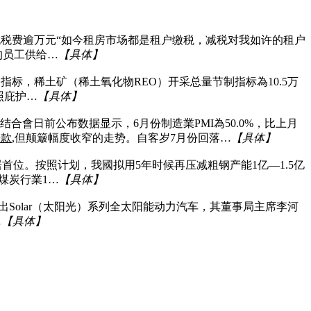
节流税费逾万元“如今租房市场都是租户缴税，减税对我如许的租户
的员工供给…
【具体】
标，稀土矿（稀土氧化物REO）开采总量节制指标為10.5万
照庇护…
【具体】
日前公布数据显示，6月份制造業PMI為50.0%，比上月
借款
,但颠簸幅度收窄的走势。自客岁7月份回落…
【具体】
位。按照计划，我國拟用5年时候再压减粗钢产能1亿—1.5亿
煤炭行業1…
【具体】
Solar（太阳光）系列全太阳能动力汽车，其董事局主席李河
…
【具体】