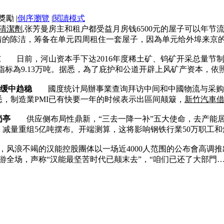
|
倒序瀏覽
|
閱讀模式
清潔劑
,张芳曼房主和租户都受益月房钱6500元的屋子可以年
情的陈洁，筹备在单元四周租住一套屋子，因為单元给外埠来京
吨
日前，河山资本手下达2016年度稀土矿、钨矿开采总量节制指
指标為9.13万吨。据悉，為了庇护和公道开辟上风矿产资本，依
体缓中趋稳
國度统计局辦事業查询拜访中间和中國物流与采购结合會
悉，制造業PMI已有快要一年的时候表示出區间颠簸，
新竹汽車
岗亭
供应侧布局性鼎新，“三去一降一补”五大使命，去产能居首
、减量重组5亿吨摆布。开端测算，这将影响钢铁行業50万职工和
风浪不竭的汉能控股團体以一场近4000人范围的公布會高调推出
游全场，声称“汉能最坚苦时代已颠末去”，“咱们已还了大部門