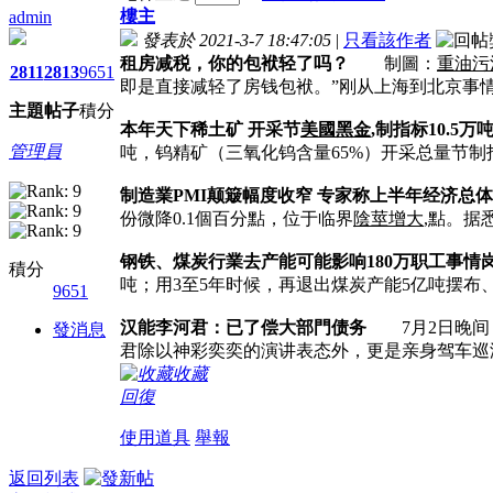
樓主
admin
發表於 2021-3-7 18:47:05
|
只看該作者
租房减税，你的包袱轻了吗？
制圖：
重油污
2811
2813
9651
即是直接减轻了房钱包袱。”刚从上海到北京事
主題
帖子
積分
本年天下稀土矿 开采节
美國黑金
,制指标10.5万
管理員
吨，钨精矿（三氧化钨含量65%）开采总量节制
制造業PMI颠簸幅度收窄 专家称上半年经济总
份微降0.1個百分點，位于临界
陰莖增大
,點。据
钢铁、煤炭行業去产能可能影响180万职工事情
積分
吨；用3至5年时候，再退出煤炭产能5亿吨摆布
9651
汉能李河君：已了偿大部門债务
7月2日晚间，
發消息
君除以神彩奕奕的演讲表态外，更是亲身驾车巡
收藏
回復
使用道具
舉報
返回列表