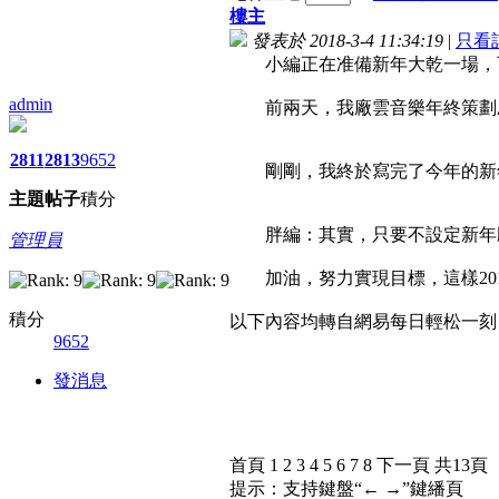
樓主
發表於 2018-3-4 11:34:19
|
只看
小編正在准備新年大乾一場，可有
admin
前兩天，我廠雲音樂年終策劃刷
2811
2813
9652
剛剛，我終於寫完了今年的新
主題
帖子
積分
胖編：其實，只要不設定新年願
管理員
加油，努力實現目標，這樣201
積分
以下內容均轉自網易每日輕松一刻
9652
發消息
首頁 1 2 3 4 5 6 7 8 下一頁 共13頁
提示：支持鍵盤“← →”鍵繙頁