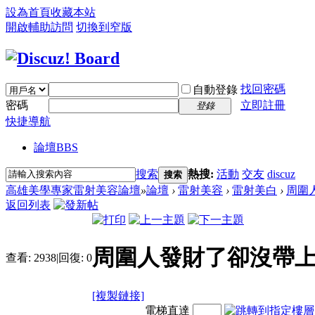
設為首頁
收藏本站
開啟輔助訪問
切換到窄版
找回密碼
自動登錄
密碼
立即註冊
登錄
快捷導航
論壇
BBS
搜索
熱搜:
活動
交友
discuz
搜索
高雄美學專家雷射美容論壇
»
論壇
›
雷射美容
›
雷射美白
›
周圍人
返回列表
周圍人發財了卻沒帶上
查看:
2938
|
回復:
0
[複製鏈接]
電梯直達